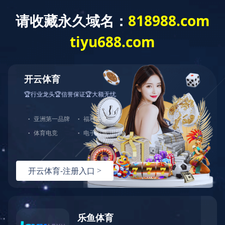
米兰官方版网站登录入口
米兰官方版网站登录入口-米兰MiLan(中国)